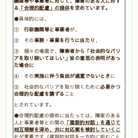
機関等や事業者に対して、障害のある人に対す
る
「合理的配慮」の提供
を求めています。
●具体的には、
①
行政機関等と事業者
が、
② その
事務・事業を行うに当たり
、
③ 個々の場面で、
障害者から「社会的なバリ
アを取り除いてほしい」旨の意思の表明があっ
た場合に
④ その
実施に伴う負担が過重でないとき
に
⑤ 社会的なバリアを取り除くために
必要かつ
合理的な配慮を講ずる
こと
とされています。
●合理的配慮の提供に当たっては、障害のある
人と事業者等との間の
「建設的対話」を通じて
相互理解を深め、共に対応案を検討していくこ
と
が重要です（建設的対話を一方的に拒むこと