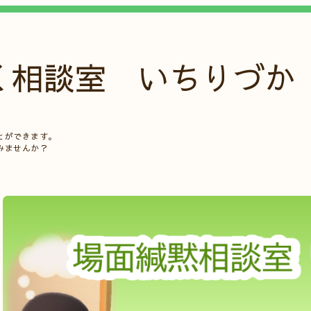
く相談室 いちりづか
。
とができます。
みませんか？