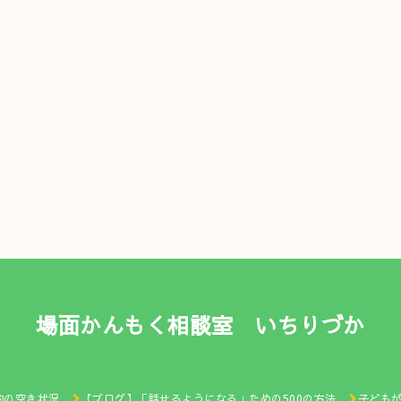
場面かんもく相談室 いちりづか
約の空き状況
【ブログ】「話せるようになる」ための500の方法
子ども