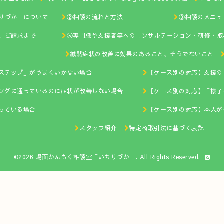
ちりづか」について
②相談の流れと方法
③相談のメニュ
相談、ご請求まで
⑤専門職や支援者等へのコンサルテーション・研修・取
させる方法
緘黙症状の改善に効果のあること、そうでないこと
モールステップ」がうまくいかない場合
【ケース別の対応】支援の
リングに通っているのに症状が改善しない場合
【ケース別の対応】
応】不登校になっている場合
【ケース別の対応】
スタッフ紹介
特定商取引法に基づく表記
©2026
場面かんもく相談室「いちりづか」
. All Rights Reserved.