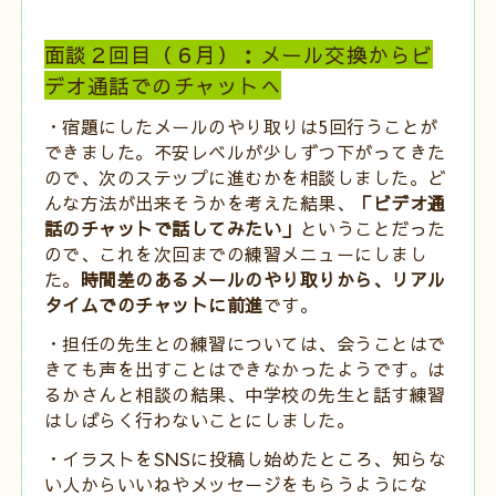
面談２回目（６月）：メール交換からビ
デオ通話でのチャットへ
・宿題にしたメールのやり取りは
5
回行うことが
できました。不安レベルが少しずつ下がってきた
ので、次のステップに進むかを相談しました。ど
んな方法が出来そうかを考えた結果、
「ビデオ通
話のチャットで話してみたい」
ということだった
ので、これを次回までの練習メニューにしまし
た。
時間差のあるメールのやり取りから、リアル
タイムでのチャットに前進
です。
・担任の先生との練習については、会うことはで
きても声を出すことはできなかったようです。は
るかさんと相談の結果、中学校の先生と話す練習
はしばらく行わないことにしました。
・イラストを
SNS
に投稿し始めたところ、知らな
い人からいいねやメッセージをもらうようにな