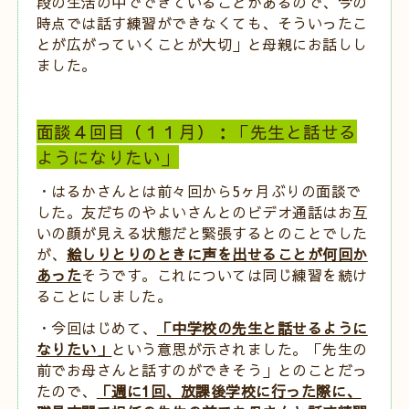
段の生活の中でできていることがあるので、今の
時点では話す練習ができなくても、そういったこ
とが広がっていくことが大切」と母親にお話しし
ました。
面談４回目（１１月）：「先生と話せる
ようになりたい」
・はるかさんとは前々回から
5
ヶ月ぶりの面談で
した。友だちのやよいさんとのビデオ通話はお互
いの顔が見える状態だと緊張するとのことでした
が、
絵しりとりのときに声を出せることが何回か
あった
そうです。これについては同じ練習を続け
ることにしました。
・今回はじめて、
「中学校の先生と話せるように
なりたい」
という意思が示されました。「先生の
前でお母さんと話すのができそう」とのことだっ
たので、
「週に
1
回、放課後学校に行った際に、