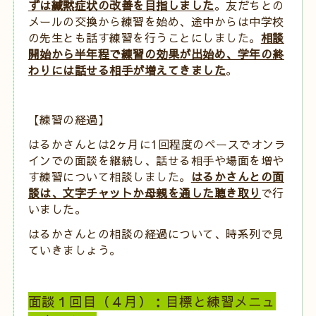
ずは緘黙症状の改善を目指しました
。友だちとの
メールの交換から練習を始め、途中からは中学校
の先生とも話す練習を行うことにしました。
相談
開始から半年程で練習の効果が出始め、学年の終
わりには話せる相手が増えてきました
。
【練習の経過】
はるかさんとは
2
ヶ月に
1
回程度のペースでオンラ
インでの面談を継続し、話せる相手や場面を増や
す練習について相談しました。
はるかさんとの面
談は、文字チャットか母親を通した聴き取り
で行
いました。
はるかさんとの相談の経過について、時系列で見
ていきましょう。
面談１回目（４月）：目標と練習メニュ