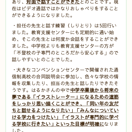
あり、
対面で話すことができた
とのことです。現
在はビデオ通話ではかなりおしゃべりをすること
ができるようになりました。
・担任の先生と話す練習（しりとり）は
5
回行い
ました。教育支援センターにも定期的に通い始
め、そこの先生とは何度か会話をすることができ
ました。中学校よりも教育支援センターの方が
「不登校の子専門のところだから安心する」ので
話しやすいとのことでした。
・大きなコンベンションセンターで開催された通
信制高校の合同説明会に参加し、色々な学校の情
報を収集したり、担当の先生と話したりできたそ
うです。はるかさんの中で
中学卒業後から将来の
夢である「イラストレーター」になるための道筋
をしっかり思い描くことができ、「同い年の友だ
ちと話せるようになりたい」「みんなについてい
ける学力をつけたい」「イラストが専門的に学べ
る学校に行きたい」といった目標が明確に
なりま
した。