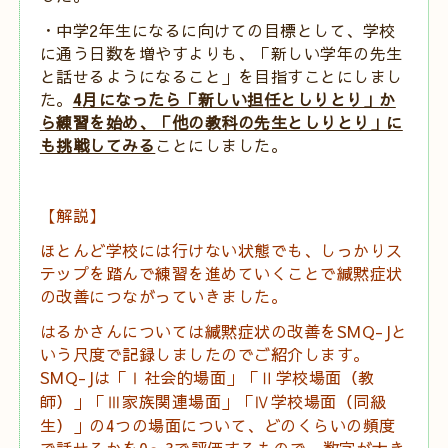
・中学
2
年生になるに向けての目標として、学校
に通う日数を増やすよりも、「新しい学年の先生
と話せるようになること」を目指すことにしまし
た。
4
月になったら「新しい担任としりとり」か
ら練習を始め、「他の教科の先生としりとり」に
も挑戦してみる
ことにしました。
【解説】
ほとんど学校には行けない状態でも、しっかりス
テップを踏んで練習を進めていくことで緘黙症状
の改善につながっていきました。
はるかさんについては緘黙症状の改善を
SMQ-J
と
いう尺度で記録しましたのでご紹介します。
SMQ-J
は「Ⅰ社会的場面」「Ⅱ学校場面（教
師）」「Ⅲ家族関連場面」「Ⅳ学校場面（同級
生）」の
4
つの場面について、どのくらいの頻度
で話せるかを
0
～
3
で評価するもので、数字が大き