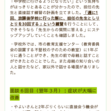
「中学校に行けるようになりたい」という気持ち
がはっきりとあることが分かったので、担任の先
生と直接話す練習の計画を立てました。
「週に
1
回、放課後学校に行った際に、担任の先生としり
とりを
30
回する」という練習
を行うことにして、
できそうなら「先生からの質問に答える」にステ
ップアップしていくことも確認しました。
・学校外では、市の教育支援センター（教育委員
会の設置する不登校の子のための教室）に
1
年ぶ
りに通うことができ、先生の前で母親と話すこと
ができたとのことでした。また母親の知り合いの
人と話せたなど、家以外で話せる場面がありまし
た。
面談６回目（翌年３月）：症状が大幅に
改善
・やよいさんと
2
年ぶりくらいに直接会う機会が