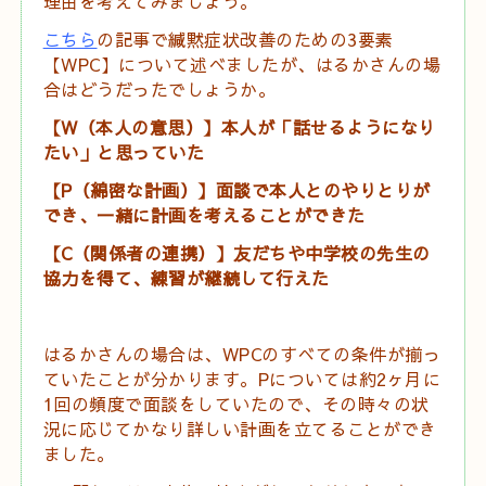
理由を考えてみましょう。
こちら
の記事で緘黙症状改善のための
3
要素
【
WPC
】について述べましたが、はるかさんの場
合はどうだったでしょうか。
【
W
（本人の意思）】本人が「話せるようになり
たい」と思っていた
【
P
（綿密な計画）】面談で本人とのやりとりが
でき、一緒に計画を考えることができた
【
C
（関係者の連携）】友だちや中学校の先生の
協力を得て、練習が継続して行えた
はるかさんの場合は、
WPC
のすべての条件が揃っ
ていたことが分かります。
P
については約
2
ヶ月に
1
回の頻度で面談をしていたので、その時々の状
況に応じてかなり詳しい計画を立てることができ
ました。